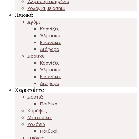
Άλμπουμ ασημένια
Ρολόγια με ασήμι
Παιδικά
Αγόρι
Κορνίζες
Άλμπουμ
Εικονάκια
Διάφορα
Κορίτσι
Κορνίζες
Άλμπουμ
Εικονάκια
Διάφορα
Χειροποίητα
Κουτιά
Παιδικό
Καράφες
Μπουκάλια
Ρολόγια
Παιδικά
Εικόνες