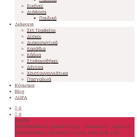
Εικόνες
Διάφορα
Παιδικό
Διάφορα
Σετ Γραφείου
Δίσκοι
Διακοσμητικά
Καράβια
Κάδρα
Στεφανοθήκες
Δέντρα
Χριστουγεννιάτικα
Πασχαλινά
Κόσμημα
Blog
ΔΩΡΑ
0
0
Καλάθι
ΤΗΛΕΦΩΝΙΚΕΣ ΠΑΡΑΓΓΕΛΙΕΣ - 2541400273, ΔΩΡΕΑΝ
ΜΕΤΑΦΟΡΙΚΑ ΓΙΑ ΠΑΡΑΓΓΕΛΙΕΣ ΑΝΩ ΤΩΝ 110€