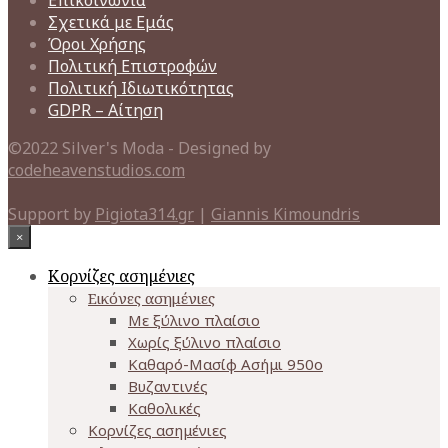
Επικοινωνία
Σχετικά με Εμάς
Όροι Χρήσης
Πολιτική Επιστροφών
Πολιτική Ιδιωτικότητας
GDPR – Αίτηση
©2022 Silver's Moda - Designed by
codeheavenstudios.com
Support by
Pigiota314.gr
|
Giannis Kimoundris
×
Κορνίζες ασημένιες
Εικόνες ασημένιες
Με ξύλινο πλαίσιο
Χωρίς ξύλινο πλαίσιο
Καθαρό-Μασίφ Ασήμι 950o
Βυζαντινές
Καθολικές
Κορνίζες ασημένιες