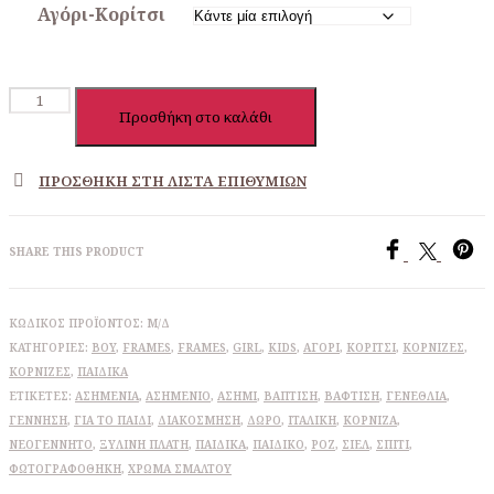
Αγόρι-Κορίτσι
Ασημένια
Προσθήκη στο καλάθι
παιδική
κορνίζα
ζωάκια
ΠΡΟΣΘΉΚΗ ΣΤΗ ΛΊΣΤΑ ΕΠΙΘΥΜΙΏΝ
ποσότητα
SHARE THIS PRODUCT
ΚΩΔΙΚΌΣ ΠΡΟΪΌΝΤΟΣ:
Μ/Δ
ΚΑΤΗΓΟΡΊΕΣ:
BOY
,
FRAMES
,
FRAMES
,
GIRL
,
KIDS
,
ΑΓΌΡΙ
,
ΚΟΡΊΤΣΙ
,
ΚΟΡΝΊΖΕΣ
,
ΚΟΡΝΊΖΕΣ
,
ΠΑΙΔΙΚΆ
ΕΤΙΚΈΤΕΣ:
ΑΣΗΜΈΝΙΑ
,
ΑΣΗΜΈΝΙΟ
,
ΑΣΉΜΙ
,
ΒΆΠΤΙΣΗ
,
ΒΆΦΤΙΣΗ
,
ΓΕΝΈΘΛΙΑ
,
ΓΈΝΝΗΣΗ
,
ΓΙΑ ΤΟ ΠΑΙΔΊ
,
ΔΙΑΚΌΣΜΗΣΗ
,
ΔΏΡΟ
,
ΙΤΑΛΙΚΉ
,
ΚΟΡΝΊΖΑ
,
ΝΕΟΓΈΝΝΗΤΟ
,
ΞΎΛΙΝΗ ΠΛΆΤΗ
,
ΠΑΙΔΙΚΆ
,
ΠΑΙΔΙΚΌ
,
ΡΟΖ
,
ΣΙΈΛ
,
ΣΠΊΤΙ
,
ΦΩΤΟΓΡΑΦΟΘΉΚΗ
,
ΧΡΏΜΑ ΣΜΆΛΤΟΥ