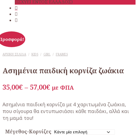
(ΙΣΧΥΕΙ ΕΝΤΟΣ ΕΛΛΑΔΟΣ)
Προσφορά!
ΑΡΧΙΚΉ ΣΕΛΊΔΑ
/
KIDS
/
GIRL
/
FRAMES
Ασημένια παιδική κορνίζα ζωάκια
Price
35,00
€
–
57,00
€
με ΦΠΑ
range:
35,00€
Ασημένια παιδική κορνίζα με 4 χαριτωμένα ζωάκια,
που σίγουρα θα εντυπωσιάσει κάθε παιδάκι, αλλά και
through
τη μαμά του!
57,00€
Μέγεθος-Κορνίζες