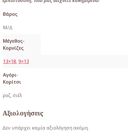
εμπιστοσύνη, που μας δείχνετε καθημερινά!
Βάρος
Μ/Δ
Μέγεθος-
Κορνίζες
13×18
,
9×13
Αγόρι-
Κορίτσι
ροζ, σιέλ
Αξιολογήσεις
Δεν υπάρχει καμία αξιολόγηση ακόμη.