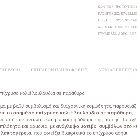
ΚΩΔΙΚΌΣ ΠΡΟΪΌΝΤΟΣ:
ΚΑΤΗΓΟΡΊΕΣ:
JEWELLE
ΕΤΙΚΈΤΕΣ:
925°
,
925º Α
ΑΣΗΜΈΝΙΟ
,
ΑΣΉΜΙ
,
ΑΣΉ
ΓΥΝΑΙΚΕΊΟ
,
ΔΏΡΟ
,
ΔΏΡ
ΡΙΓΡΑΦΉ
ΕΠΙΠΛΈΟΝ ΠΛΗΡΟΦΟΡΊΕΣ
ΑΞΙΟΛΟΓΉΣΕΙΣ (0
επίχρυσο κολιέ λουλούδια σε παράθυρο.
μα με βαθύ συμβολισμό και διαχρονική κομψότητα παρουσιάζε
da
: το
ασημένιο επίχρυσο κολιέ λουλούδια σε παράθυρο
,
νο από την πνευματικότητα και τη δύναμη της πίστης. Το σχέ
απλότητα και αρμονία, με
ανάγλυφο μοτίβο συμβόλων
στο κέ
λεπτομέρεια
, που φωτίζει διακριτικά το επίχρυσο ασήμι.