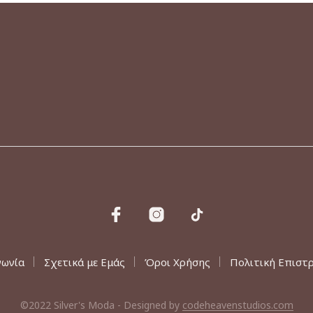
νωνία
Σχετικά με Εμάς
Όροι Χρήσης
Πολιτική Επιστ
©2022 Silver's Moda - Designed by
codeheavenstudios.com