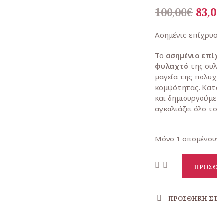
Ori
100,00
€
83,0
pri
Ασημένιο επίχρυσ
was
Το
ασημένιο επί
100,
φυλαχτό
της συ
μαγεία της πολυχ
κομψότητας. Κατα
και δημιουργούμε
αγκαλιάζει όλο το
Μόνο 1 απομένου
ΠΡΟΣΘ
ΠΡΟΣΘΉΚΗ ΣΤ