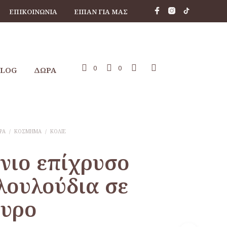
ΕΠΙΚΟΙΝΩΝΊΑ
ΕΊΠΑΝ ΓΙΑ ΜΑΣ
0
0
BLOG
ΔΩΡΑ
ΡΑ
/
ΚΌΣΜΗΜΑ
/
ΚΟΛΙΈ
νιο επίχρυσο
λουλούδια σε
υρο