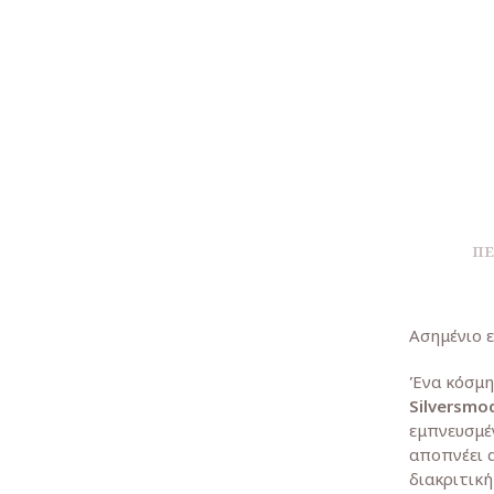
ΠΕ
Ασημένιο 
Ένα κόσμη
Silversmo
εμπνευσμέ
αποπνέει 
διακριτική