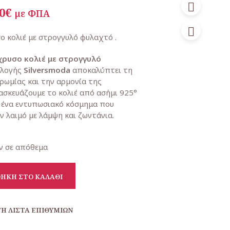
ginal
Η
0
€
με ΦΠΑ
ce
τρέχουσα
ο κολιέ με στρογγυλό φυλαχτό .
:
τιμή
χρυσο κολιέ με στρογγυλό
00€.
είναι:
λλογής
Silversmoda
αποκαλύπτει τη
83,00€.
ρωμίας και την αρμονία της
σκευάζουμε το κολιέ από ασήμι 925°
 ένα εντυπωσιακό κόσμημα που
ν λαιμό με λάμψη και ζωντάνια.
ν σε απόθεμα
ΉΚΗ ΣΤΟ ΚΑΛΆΘΙ
Η ΛΊΣΤΑ ΕΠΙΘΥΜΙΏΝ