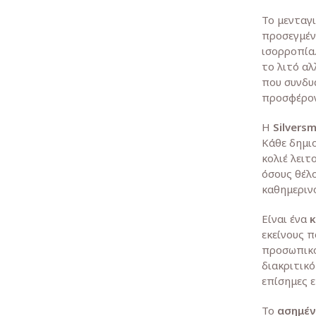
Το μενταγ
προσεγμέν
ισορροπία
το λιτό αλ
που συνδυ
προσφέρον
Η
Silvers
Κάθε δημιο
κολιέ λειτ
όσους θέλ
καθημεριν
Είναι ένα
εκείνους π
προσωπικό
διακριτικό
επίσημες ε
Το
ασημέν