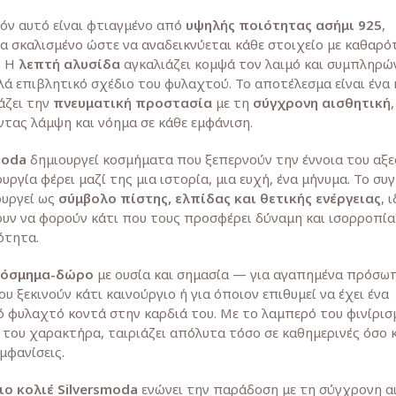
ιόν αυτό είναι φτιαγμένο από
υψηλής ποιότητας ασήμι 925
,
α σκαλισμένο ώστε να αναδεικνύεται κάθε στοιχείο με καθαρό
. Η
λεπτή αλυσίδα
αγκαλιάζει κομψά τον λαιμό και συμπληρών
λά επιβλητικό σχέδιο του φυλαχτού. Το αποτέλεσμα είναι ένα
άζει την
πνευματική προστασία
με τη
σύγχρονη αισθητική
,
τας λάμψη και νόημα σε κάθε εμφάνιση.
moda
δημιουργεί κοσμήματα που ξεπερνούν την έννοια του αξε
υργία φέρει μαζί της μια ιστορία, μια ευχή, ένα μήνυμα. Το συ
ουργεί ως
σύμβολο πίστης, ελπίδας και θετικής ενέργειας
, 
ουν να φορούν κάτι που τους προσφέρει δύναμη και ισορροπία
ότητα.
κόσμημα-δώρο
με ουσία και σημασία — για αγαπημένα πρόσωπ
ου ξεκινούν κάτι καινούργιο ή για όποιον επιθυμεί να έχει ένα
 φυλαχτό κοντά στην καρδιά του. Με το λαμπερό του φινίρισμ
 του χαρακτήρα, ταιριάζει απόλυτα τόσο σε καθημερινές όσο κ
μφανίσεις.
ιο κολιέ Silversmoda
ενώνει την παράδοση με τη σύγχρονη α