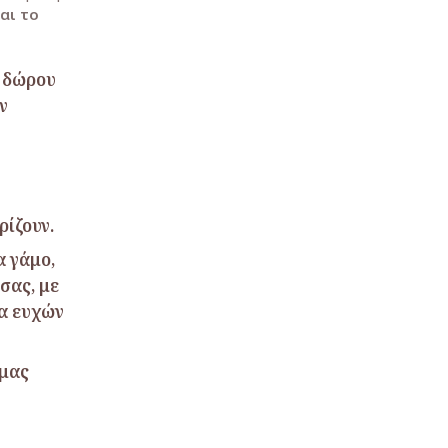
αι το
α δώρου
ν
ρίζουν.
α γάμο,
σας, με
τα ευχών
 μας