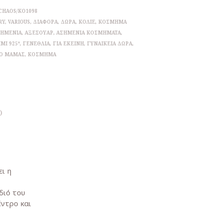
CHAOS/KO1098
RY
,
VARIOUS
,
ΔΙΆΦΟΡΑ
,
ΔΩΡΑ
,
ΚΟΛΙΈ
,
ΚΌΣΜΗΜΑ
ΣΗΜΈΝΙΑ
,
ΑΞΕΣΟΥΆΡ
,
ΑΣΗΜΈΝΙΑ ΚΟΣΜΉΜΑΤΑ
,
ΜΙ 925º
,
ΓΕΝΈΘΛΙΑ
,
ΓΙΑ ΕΚΕΊΝΗ
,
ΓΥΝΑΙΚΕΊΑ ΔΏΡΑ
,
Ο ΜΑΜΆΣ
,
ΚΌΣΜΗΜΑ
)
ι η
διό του
ντρο και