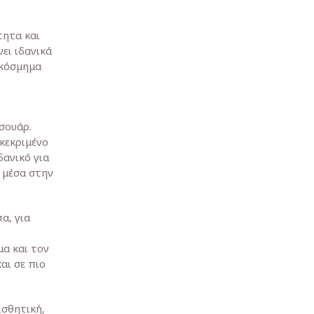
τητα και
ει ιδανικά
 κόσμημα
σουάρ.
γκεκριμένο
ιδανικό για
 μέσα στην
α, για
α και τον
αι σε πιο
ισθητική,