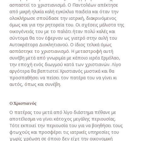
ασπαστεί το χριστιανισμό. Ο Παντολέων απέκτησε
από μικρή ηλικία καλή εγκύκλια παιδεία και όταν την
ολοκλήρωσε σπούδασε την ιατρική, διακρινόμενος
όμως και για την ρητορεία του
. Οι σχέσεις μάλιστα της
οικογένειάς του με το παλάτι ήταν πολύ καλές και
σύντομα θα τον έφερναν ως γιατρό στην αυλή του
Αυτοκράτορα Διοκλητιανού. Ο ίδιος τελικά όμως
ασπάστηκε το χριστιανισμό. Η μεταστροφή αυτή
συνέβη μετά από γνωριμία με κάποιο ιερέα Ερμόλαο,
την εποχή ενός διωγμού κατά των χριστιανών. Λίγο
αργότερα θα βαπτιστεί Χριστιανός μυστικά και θα
προσπαθήσει να πείσει τον πατέρα του να γίνει κι
αυτός, όπως και συνέβη.
Ο Χριστιανός
Ο πατέρας του μετά από λίγο διάστημα πέθανε με
αποτέλεσμα να γίνει κάτοχος μεγάλης περιουσίας.
Τότε εκποιεί την περιουσία του για να βοηθήσει τους
φτωχούς και προσφέρει τις ιατρικές υπηρεσίες του
χωρίς χρέωση σε όποιο δεν είχε την οικονομική