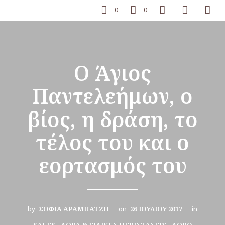
0
0
Ο Άγιος
Παντελεήμων, ο
βίος, η δράση, το
τέλος του και ο
εορτασμός του
by
ΣΟΦΊΑ ΑΡΑΜΠΑΤΖΉ
on
26 ΙΟΥΛΊΟΥ 2017
in