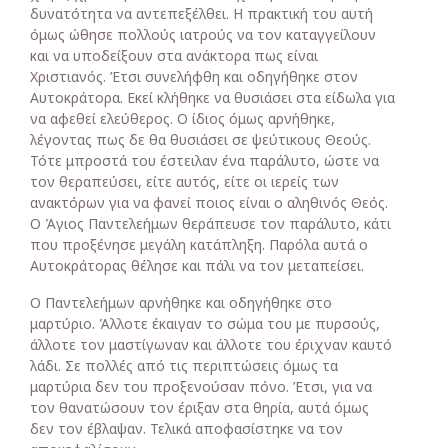
δυνατότητα να αντεπεξέλθει. Η πρακτική του αυτή
όμως ώθησε πολλούς ιατρούς να τον καταγγείλουν
και να υποδείξουν στα ανάκτορα πως είναι
Χριστιανός. Έτσι συνελήφθη και οδηγήθηκε στον
Αυτοκράτορα. Εκεί κλήθηκε να θυσιάσει στα είδωλα για
να αφεθεί ελεύθερος. Ο ίδιος όμως αρνήθηκε,
λέγοντας πως δε θα θυσιάσει σε ψεύτικους Θεούς.
Τότε μπροστά του έστειλαν ένα παράλυτο, ώστε να
τον θεραπεύσει, είτε αυτός, είτε οι ιερείς των
ανακτόρων για να φανεί ποιος είναι ο αληθινός Θεός.
Ο Άγιος Παντελεήμων θεράπευσε τον παράλυτο, κάτι
που προξένησε μεγάλη κατάπληξη. Παρόλα αυτά ο
Αυτοκράτορας θέλησε και πάλι να τον μεταπείσει.
Ο Παντελεήμων αρνήθηκε και οδηγήθηκε στο
μαρτύριο. Άλλοτε έκαιγαν το σώμα του με πυρσούς,
άλλοτε τον μαστίγωναν και άλλοτε του έριχναν καυτό
λάδι. Σε πολλές από τις περιπτώσεις όμως τα
μαρτύρια δεν του προξενούσαν πόνο. Έτσι, για να
τον θανατώσουν τον έριξαν στα θηρία, αυτά όμως
δεν τον έβλαψαν. Τελικά αποφασίστηκε να τον