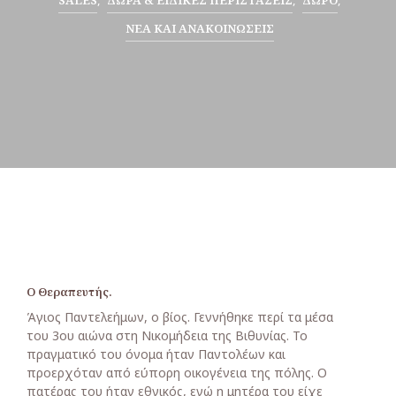
SALES
,
ΔΏΡΑ & ΕΙΔΙΚΈΣ ΠΕΡΙΣΤΆΣΕΙΣ
,
ΔΏΡΟ
,
ΝΈΑ ΚΑΙ ΑΝΑΚΟΙΝΏΣΕΙΣ
Ο Θεραπευτής.
Άγιος Παντελεήμων, ο βίος. Γεννήθηκε περί τα μέσα
του 3ου αιώνα στη Νικομήδεια της Βιθυνίας. Το
πραγματικό του όνομα ήταν Παντολέων
και
προερχόταν από εύπορη οικογένεια της πόλης. Ο
πατέρας του ήταν εθνικός, ενώ η μητέρα του είχε