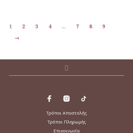
προϊόν
42,00€.
37,00€.
έχει
πολλαπλές
παραλλαγές.
1
2
3
4
…
7
8
9
Οι
επιλογές
μπορούν
→
να
επιλεγούν
στη
σελίδα
του
προϊόντος
Τρόποι Αποστολής
Τρόποι Πληρωμής
Επικοινωνία