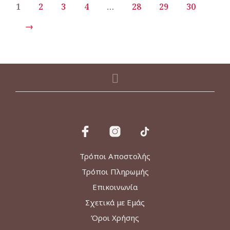
1
2
3
4
…
28
29
30
Οι
επιλο
→
μπορο
να
επιλε
στη
σελίδα
του
προϊό
Τρόποι Αποστολής
Τρόποι Πληρωμής
Επικοινωνία
Σχετικά με Εμάς
Όροι Χρήσης