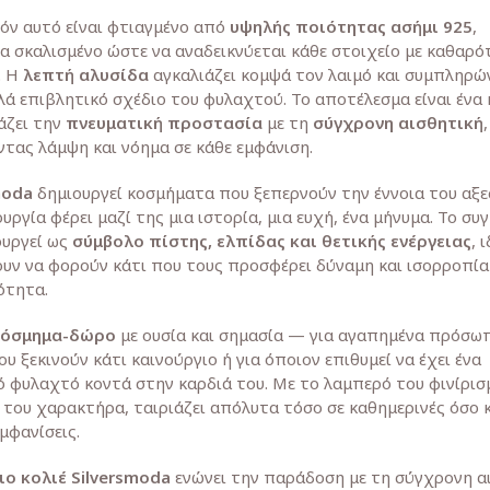
ιόν αυτό είναι φτιαγμένο από
υψηλής ποιότητας ασήμι 925
,
α σκαλισμένο ώστε να αναδεικνύεται κάθε στοιχείο με καθαρό
. Η
λεπτή αλυσίδα
αγκαλιάζει κομψά τον λαιμό και συμπληρών
λά επιβλητικό σχέδιο του φυλαχτού. Το αποτέλεσμα είναι ένα
άζει την
πνευματική προστασία
με τη
σύγχρονη αισθητική
,
τας λάμψη και νόημα σε κάθε εμφάνιση.
moda
δημιουργεί κοσμήματα που ξεπερνούν την έννοια του αξε
υργία φέρει μαζί της μια ιστορία, μια ευχή, ένα μήνυμα. Το συ
ουργεί ως
σύμβολο πίστης, ελπίδας και θετικής ενέργειας
, 
ουν να φορούν κάτι που τους προσφέρει δύναμη και ισορροπία
ότητα.
κόσμημα-δώρο
με ουσία και σημασία — για αγαπημένα πρόσωπ
ου ξεκινούν κάτι καινούργιο ή για όποιον επιθυμεί να έχει ένα
 φυλαχτό κοντά στην καρδιά του. Με το λαμπερό του φινίρισμ
 του χαρακτήρα, ταιριάζει απόλυτα τόσο σε καθημερινές όσο κ
μφανίσεις.
ιο κολιέ Silversmoda
ενώνει την παράδοση με τη σύγχρονη α