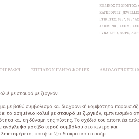
ΚΩΔΙΚΌΣ ΠΡΟΪΌΝΤΟΣ:
ΚΑΤΗΓΟΡΊΕΣ:
JEWELLE
ΕΤΙΚΈΤΕΣ:
925°
,
925º Α
ΑΣΗΜΈΝΙΟ
,
ΑΣΉΜΙ
,
ΑΣΉ
ΓΥΝΑΙΚΕΊΟ
,
ΔΏΡΟ
,
ΔΏΡ
ΡΙΓΡΑΦΉ
ΕΠΙΠΛΈΟΝ ΠΛΗΡΟΦΟΡΊΕΣ
ΑΞΙΟΛΟΓΉΣΕΙΣ (0
ολιέ με σταυρό με ζιργκόν.
μα με βαθύ συμβολισμό και διαχρονική κομψότητα παρουσιάζε
da
: το
ασημένιο κολιέ με σταυρό με ζιργκόν
, εμπνευσμένο α
ότητα και τη δύναμη της πίστης. Το σχέδιό του αποπνέει απλ
με
ανάγλυφο μοτίβο ιερού συμβόλου
στο κέντρο και
λεπτομέρεια
, που φωτίζει διακριτικά το ασήμι.