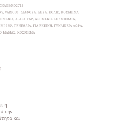
CHAOS/KO2715
RY
,
VARIOUS
,
ΔΙΆΦΟΡΑ
,
ΔΩΡΑ
,
ΚΟΛΙΈ
,
ΚΌΣΜΗΜΑ
ΣΗΜΈΝΙΑ
,
ΑΞΕΣΟΥΆΡ
,
ΑΣΗΜΈΝΙΑ ΚΟΣΜΉΜΑΤΑ
,
ΜΙ 925º
,
ΓΕΝΈΘΛΙΑ
,
ΓΙΑ ΕΚΕΊΝΗ
,
ΓΥΝΑΙΚΕΊΑ ΔΏΡΑ
,
Ο ΜΑΜΆΣ
,
ΚΌΣΜΗΜΑ
)
ι η
πό την
ότητα και