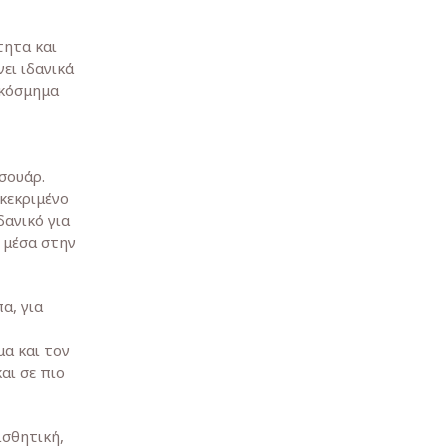
τητα και
ει ιδανικά
 κόσμημα
σουάρ.
γκεκριμένο
ιδανικό για
 μέσα στην
α, για
α και τον
αι σε πιο
ισθητική,