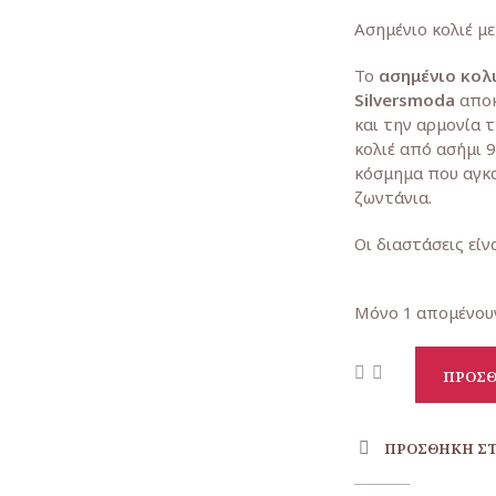
pric
Ασημένιο κολιέ με
was:
Το
ασημένιο κολι
75,00
Silversmoda
αποκ
και την αρμονία 
κολιέ από ασήμι 
κόσμημα που αγκα
ζωντάνια.
Οι διαστάσεις είνα
Μόνο 1 απομένου
ΠΡΟΣΘ
ΠΡΟΣΘΉΚΗ ΣΤ