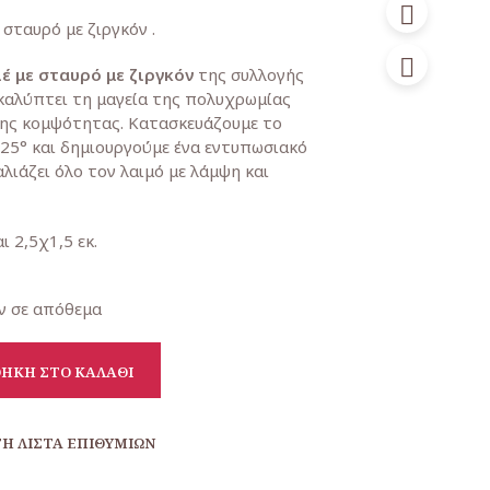
e
τρέχουσα
 σταυρό με ζιργκόν .
τιμή
έ με σταυρό με ζιργκόν
της συλλογής
€.
είναι:
αλύπτει τη μαγεία της πολυχρωμίας
63,00€.
της κομψότητας. Κατασκευάζουμε το
925° και δημιουργούμε ένα εντυπωσιακό
λιάζει όλο τον λαιμό με λάμψη και
ι 2,5χ1,5 εκ.
ν σε απόθεμα
ΉΚΗ ΣΤΟ ΚΑΛΆΘΙ
Η ΛΊΣΤΑ ΕΠΙΘΥΜΙΏΝ