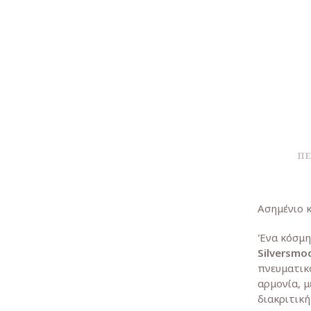
ΠΕ
Ασημένιο κ
Ένα κόσμη
Silversmo
πνευματικ
αρμονία, 
διακριτική