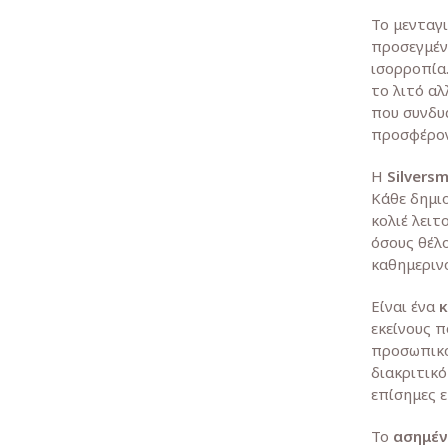
Το μενταγ
προσεγμέν
ισορροπία
το λιτό αλ
που συνδυ
προσφέρον
Η
Silvers
Κάθε δημιο
κολιέ λειτ
όσους θέλ
καθημεριν
Είναι ένα
εκείνους π
προσωπικό
διακριτικό
επίσημες ε
Το
ασημέν