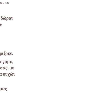
αι το
α δώρου
ν
ρίζουν.
α γάμο,
σας, με
τα ευχών
 μας