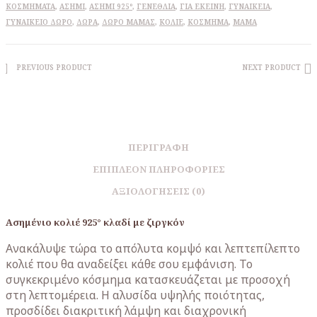
ΚΟΣΜΉΜΑΤΑ
,
ΑΣΉΜΙ
,
ΑΣΉΜΙ 925º
,
ΓΕΝΈΘΛΙΑ
,
ΓΙΑ ΕΚΕΊΝΗ
,
ΓΥΝΑΙΚΕΊΑ
,
ΓΥΝΑΙΚΕΊΟ ΔΏΡΟ
,
ΔΏΡΑ
,
ΔΏΡΟ ΜΑΜΆΣ
,
ΚΟΛΙΈ
,
ΚΌΣΜΗΜΑ
,
ΜΑΜΆ
PREVIOUS PRODUCT
NEXT PRODUCT
ΠΕΡΙΓΡΑΦΉ
ΕΠΙΠΛΈΟΝ ΠΛΗΡΟΦΟΡΊΕΣ
ΑΞΙΟΛΟΓΉΣΕΙΣ (0)
Ασημένιο κολιέ 925° κλαδί με ζιργκόν
Ανακάλυψε τώρα το απόλυτα κομψό και λεπτεπίλεπτο
κολιέ που θα αναδείξει κάθε σου εμφάνιση. Το
συγκεκριμένο κόσμημα κατασκευάζεται με προσοχή
στη λεπτομέρεια. Η αλυσίδα υψηλής ποιότητας,
προσδίδει διακριτική λάμψη και διαχρονική