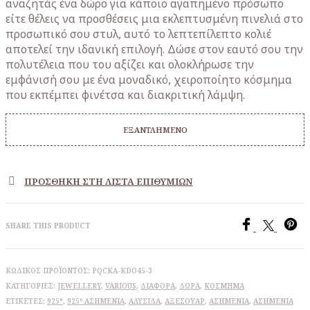
αναζητάς ένα δώρο για κάποιο αγαπημένο πρόσωπο
είτε θέλεις να προσθέσεις μια εκλεπτυσμένη πινελιά στο
προσωπικό σου στυλ, αυτό το λεπτεπίλεπτο κολιέ
αποτελεί την ιδανική επιλογή. Δώσε στον εαυτό σου την
πολυτέλεια που του αξίζει και ολοκλήρωσε την
εμφάνισή σου με ένα μοναδικό, χειροποίητο κόσμημα
που εκπέμπει φινέτσα και διακριτική λάμψη.
ΕΞΑΝΤΛΗΜΈΝΟ
ΠΡΟΣΘΉΚΗ ΣΤΗ ΛΊΣΤΑ ΕΠΙΘΥΜΙΏΝ
SHARE THIS PRODUCT
ΚΩΔΙΚΌΣ ΠΡΟΪΌΝΤΟΣ:
PQCKA-KDO45-3
ΚΑΤΗΓΟΡΊΕΣ:
JEWELLERY
,
VARIOUS
,
ΔΙΆΦΟΡΑ
,
ΔΩΡΑ
,
ΚΌΣΜΗΜΑ
ΕΤΙΚΈΤΕΣ:
925°
,
925º ΑΣΗΜΈΝΙΑ
,
ΑΛΥΣΊΔΑ
,
ΑΞΕΣΟΥΆΡ
,
ΑΣΗΜΈΝΙΑ
,
ΑΣΗΜΈΝΙΑ