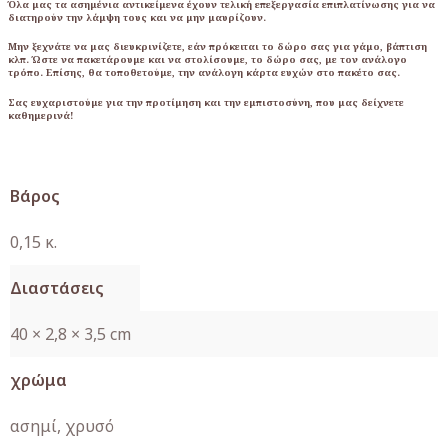
Όλα μας τα ασημένια αντικείμενα έχουν τελική επεξεργασία επιπλατίνωσης για να
διατηρούν την λάμψη τους και να μην μαυρίζουν.
Μην ξεχνάτε να μας διευκρινίζετε, εάν πρόκειται το δώρο σας για γάμο, βάπτιση
κλπ. Ώστε να πακετάρουμε και να στολίσουμε, το δώρο σας, με τον ανάλογο
τρόπο. Επίσης, θα τοποθετούμε, την ανάλογη κάρτα ευχών στο πακέτο σας.
Σας ευχαριστούμε για την προτίμηση και την εμπιστοσύνη, που μας δείχνετε
καθημερινά!
Βάρος
0,15 κ.
Διαστάσεις
40 × 2,8 × 3,5 cm
χρώμα
ασημί, χρυσό