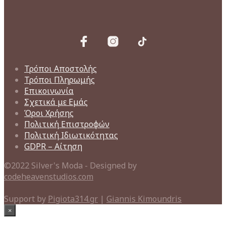
Τρόποι Αποστολής
Τρόποι Πληρωμής
Επικοινωνία
Σχετικά με Εμάς
Όροι Χρήσης
Πολιτική Επιστροφών
Πολιτική Ιδιωτικότητας
GDPR – Αίτηση
©2022 Silver's Moda - Designed by
codeheavenstudios.com
Support by
Pigiota314.gr
|
Giannis Kimoundris
×