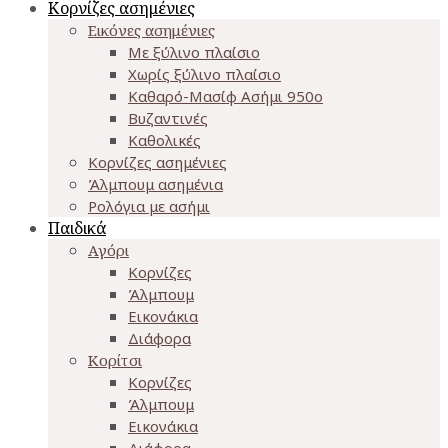
Κορνίζες ασημένιες
Εικόνες ασημένιες
Με ξύλινο πλαίσιο
Χωρίς ξύλινο πλαίσιο
Καθαρό-Μασίφ Ασήμι 950o
Βυζαντινές
Καθολικές
Κορνίζες ασημένιες
Άλμπουμ ασημένια
Ρολόγια με ασήμι
Παιδικά
Αγόρι
Κορνίζες
Άλμπουμ
Εικονάκια
Διάφορα
Κορίτσι
Κορνίζες
Άλμπουμ
Εικονάκια
Διάφορα