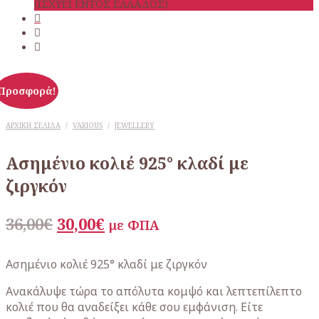
(ΙΣΧΥΕΙ ΕΝΤΟΣ ΕΛΛΑΔΟΣ)
Προσφορά!
ΑΡΧΙΚΉ ΣΕΛΊΔΑ
/
VARIOUS
/
JEWELLERY
Ασημένιο κολιέ 925° κλαδί με
ζιργκόν
Original
Η
36,00
€
30,00
€
με ΦΠΑ
price
τρέχουσα
was:
τιμή
Ασημένιο κολιέ 925° κλαδί με ζιργκόν
36,00€.
είναι:
Ανακάλυψε τώρα το απόλυτα κομψό και λεπτεπίλεπτο
30,00€.
κολιέ που θα αναδείξει κάθε σου εμφάνιση. Είτε