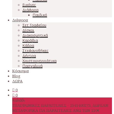
Εικόνες
Διάφορα
Παιδικό
Διάφορα
Σετ Γραφείου
Δίσκοι
Διακοσμητικά
Καράβια
Κάδρα
Στεφανοθήκες
Δέντρα
Χριστουγεννιάτικα
Πασχαλινά
Κόσμημα
Blog
ΔΩΡΑ
0
0
Καλάθι
ΤΗΛΕΦΩΝΙΚΕΣ ΠΑΡΑΓΓΕΛΙΕΣ - 2541400273, ΔΩΡΕΑΝ
ΜΕΤΑΦΟΡΙΚΑ ΓΙΑ ΠΑΡΑΓΓΕΛΙΕΣ ΑΝΩ ΤΩΝ 110€