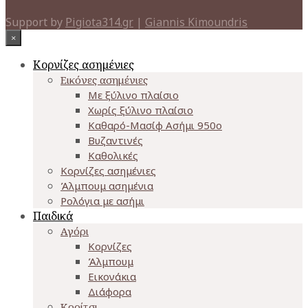
Support by
Pigiota314.gr
|
Giannis Kimoundris
×
Κορνίζες ασημένιες
Εικόνες ασημένιες
Με ξύλινο πλαίσιο
Χωρίς ξύλινο πλαίσιο
Καθαρό-Μασίφ Ασήμι 950o
Βυζαντινές
Καθολικές
Κορνίζες ασημένιες
Άλμπουμ ασημένια
Ρολόγια με ασήμι
Παιδικά
Αγόρι
Κορνίζες
Άλμπουμ
Εικονάκια
Διάφορα
Κορίτσι