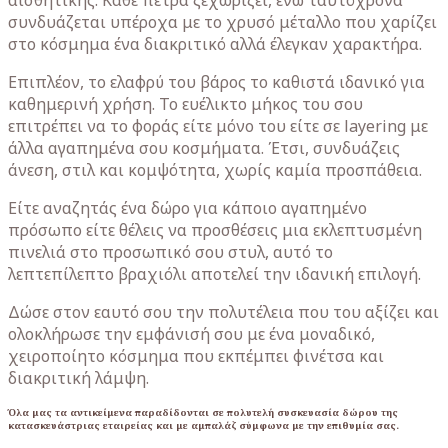
αισθητικής. Κάθε πέτρα ξεχωρίζει, ενώ ταυτόχρονα
συνδυάζεται υπέροχα με το χρυσό μέταλλο που χαρίζει
στο κόσμημα ένα διακριτικό αλλά έλεγκαν χαρακτήρα.
Επιπλέον, το ελαφρύ του βάρος το καθιστά ιδανικό για
καθημερινή χρήση. Το ευέλικτο μήκος του σου
επιτρέπει να το φοράς είτε μόνο του είτε σε layering με
άλλα αγαπημένα σου κοσμήματα. Έτσι, συνδυάζεις
άνεση, στιλ και κομψότητα, χωρίς καμία προσπάθεια.
Είτε αναζητάς ένα δώρο για κάποιο αγαπημένο
πρόσωπο είτε θέλεις να προσθέσεις μια εκλεπτυσμένη
πινελιά στο προσωπικό σου στυλ, αυτό το
λεπτεπίλεπτο βραχιόλι αποτελεί την ιδανική επιλογή.
Δώσε στον εαυτό σου την πολυτέλεια που του αξίζει και
ολοκλήρωσε την εμφάνισή σου με ένα μοναδικό,
χειροποίητο κόσμημα που εκπέμπει φινέτσα και
διακριτική λάμψη.
Όλα μας τα αντικείμενα παραδίδονται σε πολυτελή συσκευασία δώρου της
κατασκευάστριας εταιρείας και με αμπαλάζ σύμφωνα με την επιθυμία σας.