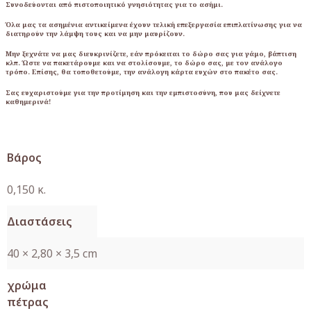
Συνοδεύονται από πιστοποιητικό γνησιότητας για το ασήμι.
Όλα μας τα ασημένια αντικείμενα έχουν τελική επεξεργασία επιπλατίνωσης για να
διατηρούν την λάμψη τους και να μην μαυρίζουν.
Μην ξεχνάτε να μας διευκρινίζετε, εάν πρόκειται το δώρο σας για γάμο, βάπτιση
κλπ. Ώστε να πακετάρουμε και να στολίσουμε, το δώρο σας, με τον ανάλογο
τρόπο. Επίσης, θα τοποθετούμε, την ανάλογη κάρτα ευχών στο πακέτο σας.
Σας ευχαριστούμε για την προτίμηση και την εμπιστοσύνη, που μας δείχνετε
καθημερινά!
Βάρος
0,150 κ.
Διαστάσεις
40 × 2,80 × 3,5 cm
χρώμα
πέτρας