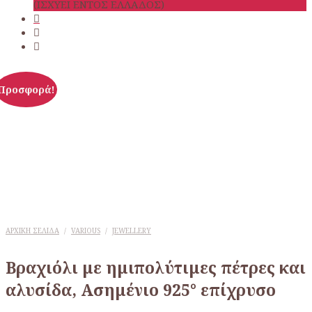
(ΙΣΧΥΕΙ ΕΝΤΟΣ ΕΛΛΑΔΟΣ)
Προσφορά!
ΑΡΧΙΚΉ ΣΕΛΊΔΑ
/
VARIOUS
/
JEWELLERY
Βραχιόλι με ημιπολύτιμες πέτρες και
αλυσίδα, Ασημένιο 925° επίχρυσο