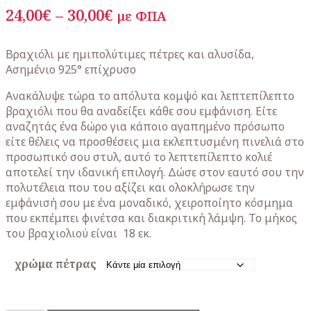
Price
24,00
€
–
30,00
€
με ΦΠΑ
range:
24,00€
Βραχιόλι με ημιπολύτιμες πέτρες και αλυσίδα,
Ασημένιο 925° επίχρυσο
through
30,00€
Ανακάλυψε τώρα το απόλυτα κομψό και λεπτεπίλεπτο
βραχιόλι που θα αναδείξει κάθε σου εμφάνιση. Είτε
αναζητάς ένα δώρο για κάποιο αγαπημένο πρόσωπο
είτε θέλεις να προσθέσεις μια εκλεπτυσμένη πινελιά στο
προσωπικό σου στυλ, αυτό το λεπτεπίλεπτο κολιέ
αποτελεί την ιδανική επιλογή. Δώσε στον εαυτό σου την
πολυτέλεια που του αξίζει και ολοκλήρωσε την
εμφάνισή σου με ένα μοναδικό, χειροποίητο κόσμημα
που εκπέμπει φινέτσα και διακριτική λάμψη. Το μήκος
του βραχιολιού είναι 18 εκ.
χρώμα πέτρας