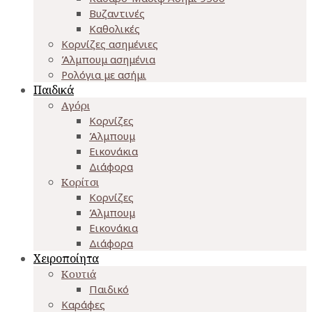
Βυζαντινές
Καθολικές
Κορνίζες ασημένιες
Άλμπουμ ασημένια
Ρολόγια με ασήμι
Παιδικά
Αγόρι
Κορνίζες
Άλμπουμ
Εικονάκια
Διάφορα
Κορίτσι
Κορνίζες
Άλμπουμ
Εικονάκια
Διάφορα
Χειροποίητα
Κουτιά
Παιδικό
Καράφες