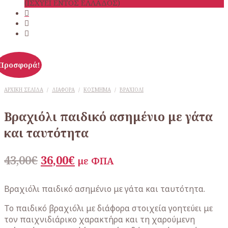
(ΙΣΧΥΕΙ ΕΝΤΟΣ ΕΛΛΑΔΟΣ)
Προσφορά!
ΑΡΧΙΚΉ ΣΕΛΊΔΑ
/
ΔΙΆΦΟΡΑ
/
ΚΌΣΜΗΜΑ
/
ΒΡΑΧΙΌΛΙ
Βραχιόλι παιδικό ασημένιο με γάτα
και ταυτότητα
Original
Η
43,00
€
36,00
€
με ΦΠΑ
price
τρέχουσα
was:
τιμή
Βραχιόλι παιδικό ασημένιο με γάτα και ταυτότητα.
43,00€.
είναι:
Το παιδικό βραχιόλι με διάφορα στοιχεία γοητεύει με
36,00€.
τον παιχνιδιάρικο χαρακτήρα και τη χαρούμενη