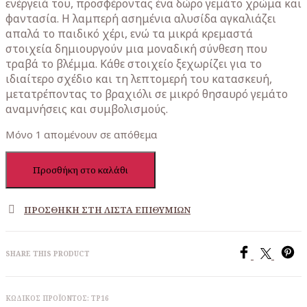
ενέργειά του, προσφέροντας ένα δώρο γεμάτο χρώμα και
φαντασία. Η λαμπερή ασημένια αλυσίδα αγκαλιάζει
απαλά το παιδικό χέρι, ενώ τα μικρά κρεμαστά
στοιχεία δημιουργούν μια μοναδική σύνθεση που
τραβά το βλέμμα. Κάθε στοιχείο ξεχωρίζει για το
ιδιαίτερο σχέδιο και τη λεπτομερή του κατασκευή,
μετατρέποντας το βραχιόλι σε μικρό θησαυρό γεμάτο
αναμνήσεις και συμβολισμούς.
Μόνο 1 απομένουν σε απόθεμα
Βραχιόλι
Προσθήκη στο καλάθι
παιδικό
ασημένιο
με
ΠΡΟΣΘΉΚΗ ΣΤΗ ΛΊΣΤΑ ΕΠΙΘΥΜΙΏΝ
γάτα
και
ταυτότητα
SHARE THIS PRODUCT
ποσότητα
ΚΩΔΙΚΌΣ ΠΡΟΪΌΝΤΟΣ:
TP16