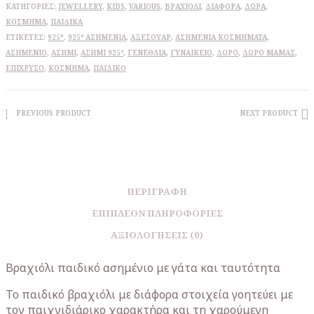
ΚΑΤΗΓΟΡΊΕΣ:
JEWELLERY
,
KIDS
,
VARIOUS
,
ΒΡΑΧΙΌΛΙ
,
ΔΙΆΦΟΡΑ
,
ΔΩΡΑ
,
ΚΌΣΜΗΜΑ
,
ΠΑΙΔΙΚΆ
ΕΤΙΚΈΤΕΣ:
925°
,
925º ΑΣΗΜΈΝΙΑ
,
ΑΞΕΣΟΥΆΡ
,
ΑΣΗΜΈΝΙΑ ΚΟΣΜΉΜΑΤΑ
,
ΑΣΗΜΈΝΙΟ
,
ΑΣΉΜΙ
,
ΑΣΉΜΙ 925º
,
ΓΕΝΈΘΛΙΑ
,
ΓΥΝΑΙΚΕΊΟ
,
ΔΏΡΟ
,
ΔΏΡΟ ΜΑΜΆΣ
,
ΕΠΊΧΡΥΣΟ
,
ΚΌΣΜΗΜΑ
,
ΠΑΙΔΙΚΌ
PREVIOUS PRODUCT
NEXT PRODUCT
ΠΕΡΙΓΡΑΦΉ
ΕΠΙΠΛΈΟΝ ΠΛΗΡΟΦΟΡΊΕΣ
ΑΞΙΟΛΟΓΉΣΕΙΣ (0)
Βραχιόλι παιδικό ασημένιο με γάτα και ταυτότητα
Το παιδικό βραχιόλι με διάφορα στοιχεία γοητεύει με
τον παιχνιδιάρικο χαρακτήρα και τη χαρούμενη