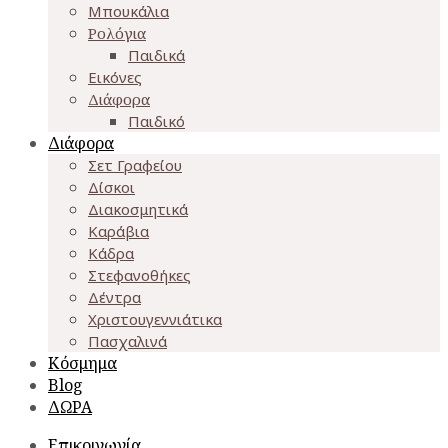
Μπουκάλια
Ρολόγια
Παιδικά
Εικόνες
Διάφορα
Παιδικό
Διάφορα
Σετ Γραφείου
Δίσκοι
Διακοσμητικά
Καράβια
Κάδρα
Στεφανοθήκες
Δέντρα
Χριστουγεννιάτικα
Πασχαλινά
Κόσμημα
Blog
ΔΩΡΑ
Επικοινωνία