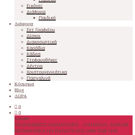
Εικόνες
Διάφορα
Παιδικό
Διάφορα
Σετ Γραφείου
Δίσκοι
Διακοσμητικά
Καράβια
Κάδρα
Στεφανοθήκες
Δέντρα
Χριστουγεννιάτικα
Πασχαλινά
Κόσμημα
Blog
ΔΩΡΑ
0
0
Καλάθι
ΤΗΛΕΦΩΝΙΚΕΣ ΠΑΡΑΓΓΕΛΙΕΣ - 2541400273, ΔΩΡΕΑΝ
ΜΕΤΑΦΟΡΙΚΑ ΓΙΑ ΠΑΡΑΓΓΕΛΙΕΣ ΑΝΩ ΤΩΝ 110€