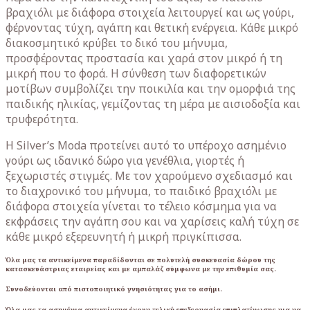
βραχιόλι με διάφορα στοιχεία λειτουργεί και ως γούρι,
φέρνοντας τύχη, αγάπη και θετική ενέργεια. Κάθε μικρό
διακοσμητικό κρύβει το δικό του μήνυμα,
προσφέροντας προστασία και χαρά στον μικρό ή τη
μικρή που το φορά. Η σύνθεση των διαφορετικών
μοτίβων συμβολίζει την ποικιλία και την ομορφιά της
παιδικής ηλικίας, γεμίζοντας τη μέρα με αισιοδοξία και
τρυφερότητα.
Η Silver’s Moda προτείνει αυτό το υπέροχο ασημένιο
γούρι ως ιδανικό δώρο για γενέθλια, γιορτές ή
ξεχωριστές στιγμές. Με τον χαρούμενο σχεδιασμό και
το διαχρονικό του μήνυμα, το παιδικό βραχιόλι με
διάφορα στοιχεία γίνεται το τέλειο κόσμημα για να
εκφράσεις την αγάπη σου και να χαρίσεις καλή τύχη σε
κάθε μικρό εξερευνητή ή μικρή πριγκίπισσα.
Όλα μας τα αντικείμενα παραδίδονται σε πολυτελή συσκευασία δώρου της
κατασκευάστριας εταιρείας και με αμπαλάζ σύμφωνα με την επιθυμία σας.
Συνοδεύονται από πιστοποιητικό γνησιότητας για το ασήμι.
Όλα μας τα ασημένια αντικείμενα έχουν τελική επεξεργασία επιπλατίνωσης για να