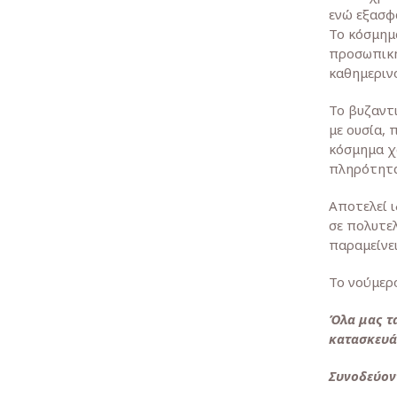
ενώ εξασφ
Το κόσμημ
προσωπική
καθημερινό
Το βυζαντ
με ουσία, 
κόσμημα χ
πληρότητα
Αποτελεί ι
σε πολυτελ
παραμείνε
Το νούμερο
Όλα μας τ
κατασκευά
Συνοδεύον