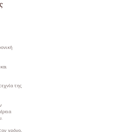
ς
ρονική
και
τεχνία της
ν
έρεια
υ.
τον χρόνο,