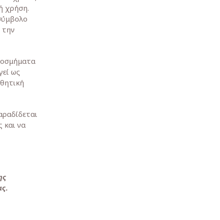
ή χρήση.
 σύμβολο
 την
 κοσμήματα
γεί ως
σθητική
αραδίδεται
 και να
ης
ας.