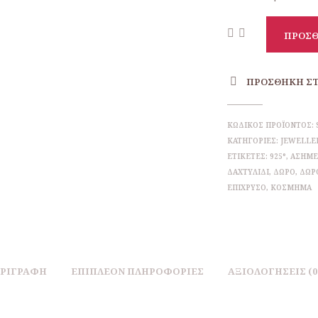
ΠΡΟΣΘ
ΠΡΟΣΘΉΚΗ ΣΤ
ΚΩΔΙΚΌΣ ΠΡΟΪΌΝΤΟΣ:
ΚΑΤΗΓΟΡΊΕΣ:
JEWELLE
ΕΤΙΚΈΤΕΣ:
925°
,
ΑΣΗΜΈ
ΔΑΧΤΥΛΊΔΙ
,
ΔΏΡΟ
,
ΔΏΡ
ΕΠΊΧΡΥΣΟ
,
ΚΌΣΜΗΜΑ
ΡΙΓΡΑΦΉ
ΕΠΙΠΛΈΟΝ ΠΛΗΡΟΦΟΡΊΕΣ
ΑΞΙΟΛΟΓΉΣΕΙΣ (0