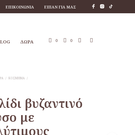
ΕΠΙΚΟΙΝΩΝΊΑ
ΕΊΠΑΝ ΓΙΑ ΜΑΣ
0
0
BLOG
ΔΩΡΑ
ΡΑ
/
ΚΌΣΜΗΜΑ
/
ίδι βυζαντινό
υσο με
λύτιμους