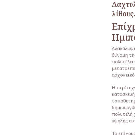
Δαχτυλ
λίθους
Επίχ
Ημιπ
Ανακαλύψτ
δύναμη τη
πολυτέλεια
μετατρέπε
αρχοντικό
Η περίτεχν
κατασκευής
τοποθετημ
δημιουργώ
πολυτελή 
υψηλής αισ
Το επίχρυσ