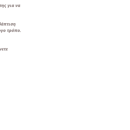
σης για να
 βάπτιση
ογο τρόπο.
νετε