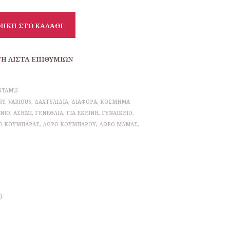
ΉΚΗ ΣΤΟ ΚΑΛΆΘΙ
Η ΛΊΣΤΑ ΕΠΙΘΥΜΙΏΝ
STAM\3
RY
,
VARIOUS
,
ΔΑΧΤΥΛΊΔΙΑ
,
ΔΙΆΦΟΡΑ
,
ΚΌΣΜΗΜΑ
ΝΙΟ
,
ΑΣΉΜΙ
,
ΓΕΝΈΘΛΙΑ
,
ΓΙΑ ΕΚΕΊΝΗ
,
ΓΥΝΑΙΚΕΊΟ
,
Ο ΚΟΥΜΠΆΡΑΣ
,
ΔΏΡΟ ΚΟΥΜΠΆΡΟΥ
,
ΔΏΡΟ ΜΑΜΆΣ
,
)