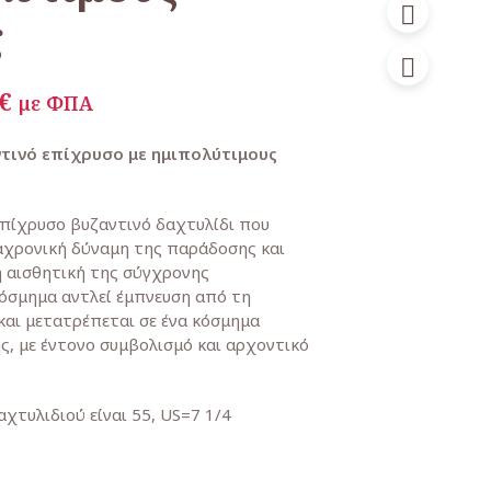
ς
inal
Η
€
με ΦΠΑ
e
τρέχουσα
τινό επίχρυσο με ημιπολύτιμους
τιμή
€.
είναι:
πίχρυσο βυζαντινό δαχτυλίδι που
75,00€.
αχρονική δύναμη της παράδοσης και
 αισθητική της σύγχρονης
κόσμημα αντλεί έμπνευση από τη
και μετατρέπεται σε ένα κόσμημα
ς, με έντονο συμβολισμό και αρχοντικό
αχτυλιδιού είναι 55, US=7 1/4