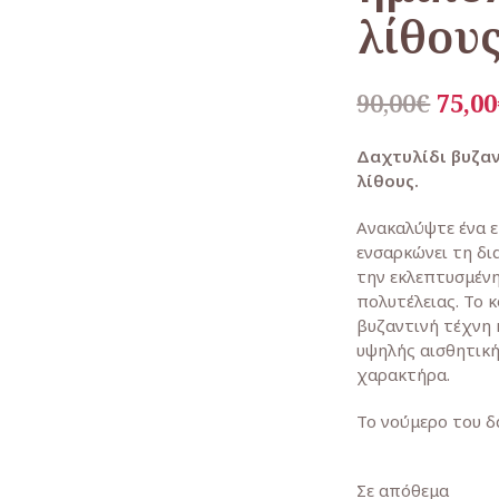
λίθου
Orig
90,00
€
75,00
pric
Δαχτυλίδι βυζαν
was:
λίθους.
90,00
Ανακαλύψτε ένα ε
ενσαρκώνει τη δι
την εκλεπτυσμένη
πολυτέλειας. Το 
βυζαντινή τέχνη 
υψηλής αισθητική
χαρακτήρα.
Το νούμερο του δ
Σε απόθεμα