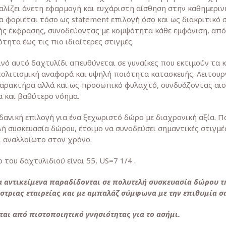
αλίζει άνετη εφαρμογή και ευχάριστη αίσθηση στην καθημεριν
α φοριέται τόσο ως statement επιλογή όσο και ως διακριτικό
ς έκφρασης, συνοδεύοντας με κομψότητα κάθε εμφάνιση, από
τητα έως τις πιο ιδιαίτερες στιγμές.
ινό αυτό δαχτυλίδι απευθύνεται σε γυναίκες που εκτιμούν τα
πολιτισμική αναφορά και υψηλή ποιότητα κατασκευής. Λειτουρ
αρακτήρα αλλά και ως προσωπικό φυλαχτό, συνδυάζοντας αι
 και βαθύτερο νόημα.
δανική επιλογή για ένα ξεχωριστό δώρο με διαχρονική αξία. Π
ή συσκευασία δώρου, έτοιμο να συνοδεύσει σημαντικές στιγμές
ι αναλλοίωτο στον χρόνο.
 του δαχτυλιδιού είναι 55, US=7 1/4 .
α αντικείμενα παραδίδονται σε πολυτελή συσκευασία δώρου τ
στριας εταιρείας και με αμπαλάζ σύμφωνα με την επιθυμία σ
ται από πιστοποιητικό γνησιότητας για το ασήμι.