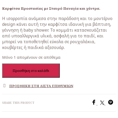
price
τρέχουσα
was:
τιμή
Καρφίτσα Προστασίας με Σταυρό Παναγία και χάντρα.
40,00€.
είναι:
Η ισορροπία ανάμεσα στην παράδοση και το μοντέρνο
31,00€.
design κάνει αυτή την καρφίτσα ιδανική για βάπτιση,
γέννηση ή baby shower. Το κομμάτι κατασκευάζεται
από υποαλλεργικά υλικά, ασφαλή για το παιδί, και
μπορεί να τοποθετηθεί εύκολα σε ρουχαλάκια,
κουβέρτες ή παιδικά αξεσουάρ.
Μόνο 1 απομένουν σε απόθεμα
Καρφίτσα
Προσθήκη στο καλάθι
Προστασίας
με
Σταυρό
ΠΡΟΣΘΉΚΗ ΣΤΗ ΛΊΣΤΑ ΕΠΙΘΥΜΙΏΝ
Παναγία
και
χάντρα
SHARE THIS PRODUCT
ποσότητα