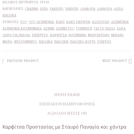
ΚΩΔΙΚΌΣ ΠΡΟΪΌΝΤΟΣ:
2Ρ156
ΚΑΤΗΓΟΡΊΕΣ:
CHARMS
,
KIDS
,
VARIOUS
,
VARIOUS
,
ΔΙΆΦΟΡΑ
,
ΔΙΆΦΟΡΑ
,
ΔΩΡΑ
,
ΠΑΙΔΙΚΆ
ΕΤΙΚΈΤΕΣ:
925°
,
925º ΑΣΗΜΈΝΙΑ
,
BABY
,
BABY SHOWER
,
ΑΞΕΣΟΥΆΡ
,
ΑΣΗΜΈΝΙΑ
,
ΑΣΗΜΈΝΙΑ ΚΟΣΜΉΜΑΤΑ
,
ΑΣΉΜΙ
,
ΑΣΉΜΙ 925º
,
ΓΈΝΝΗΣΗ
,
ΓΙΑ ΤΟ ΠΑΙΔΊ
,
ΔΏΡΑ
,
ΔΏΡΑ ΓΙΑ ΠΑΙΔΙΆ
,
ΕΠΊΧΡΥΣΟ
,
ΚΑΡΦΊΤΣΑ
,
ΚΌΣΜΗΜΑ
,
ΜΑΡΓΑΡΙΤΆΡΙ
,
ΜΑΤΆΚΙ
,
ΜΩΡΌ
,
ΝΕΟΓΈΝΝΗΤΟ
,
ΠΑΙΔΙΚΆ
,
ΠΑΙΔΙΚΉ
,
ΠΑΙΔΙΚΌ ΚΟΥΤΊ
,
ΣΤΑΥΡΌΣ
PREVIOUS PRODUCT
NEXT PRODUCT
ΠΕΡΙΓΡΑΦΉ
ΕΠΙΠΛΈΟΝ ΠΛΗΡΟΦΟΡΊΕΣ
ΑΞΙΟΛΟΓΉΣΕΙΣ (0)
Καρφίτσα Προστασίας με Σταυρό Παναγία και χάντρα