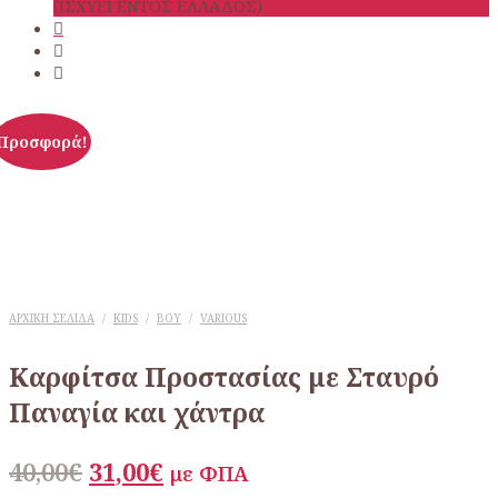
(ΙΣΧΥΕΙ ΕΝΤΟΣ ΕΛΛΑΔΟΣ)
Προσφορά!
ΑΡΧΙΚΉ ΣΕΛΊΔΑ
/
KIDS
/
BOY
/
VARIOUS
Καρφίτσα Προστασίας με Σταυρό
Παναγία και χάντρα
Original
Η
40,00
€
31,00
€
με ΦΠΑ