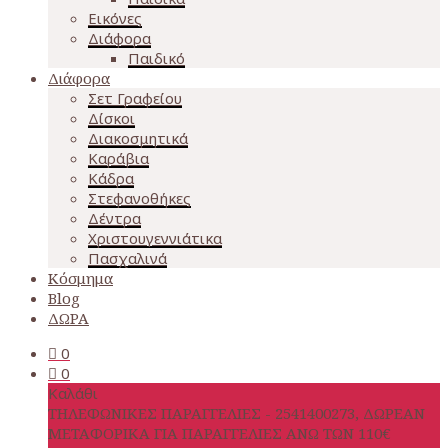
Εικόνες
Διάφορα
Παιδικό
Διάφορα
Σετ Γραφείου
Δίσκοι
Διακοσμητικά
Καράβια
Κάδρα
Στεφανοθήκες
Δέντρα
Χριστουγεννιάτικα
Πασχαλινά
Κόσμημα
Blog
ΔΩΡΑ
0
0
Καλάθι
ΤΗΛΕΦΩΝΙΚΕΣ ΠΑΡΑΓΓΕΛΙΕΣ - 2541400273, ΔΩΡΕΑΝ
ΜΕΤΑΦΟΡΙΚΑ ΓΙΑ ΠΑΡΑΓΓΕΛΙΕΣ ΑΝΩ ΤΩΝ 110€