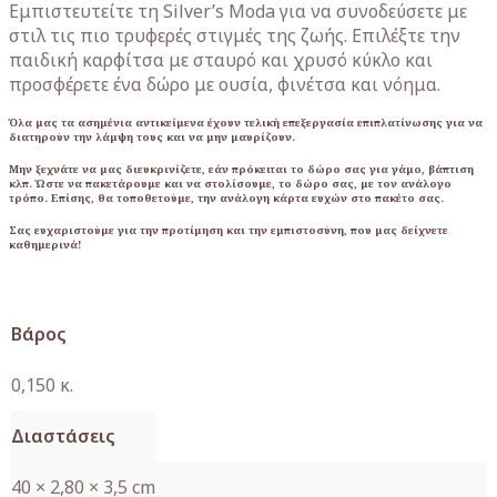
Εμπιστευτείτε τη Silver’s Moda για να συνοδεύσετε με
στιλ τις πιο τρυφερές στιγμές της ζωής. Επιλέξτε την
παιδική καρφίτσα με σταυρό και χρυσό κύκλο και
προσφέρετε ένα δώρο με ουσία, φινέτσα και νόημα.
Όλα μας τα ασημένια αντικείμενα έχουν τελική επεξεργασία επιπλατίνωσης για να
διατηρούν την λάμψη τους και να μην μαυρίζουν.
Μην ξεχνάτε να μας διευκρινίζετε, εάν πρόκειται το δώρο σας για γάμο, βάπτιση
κλπ. Ώστε να πακετάρουμε και να στολίσουμε, το δώρο σας, με τον ανάλογο
τρόπο. Επίσης, θα τοποθετούμε, την ανάλογη κάρτα ευχών στο πακέτο σας.
Σας ευχαριστούμε για την προτίμηση και την εμπιστοσύνη, που μας δείχνετε
καθημερινά!
Βάρος
0,150 κ.
Διαστάσεις
40 × 2,80 × 3,5 cm