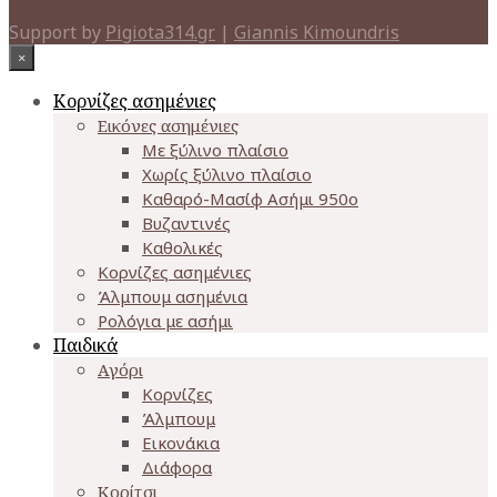
Support by
Pigiota314.gr
|
Giannis Kimoundris
×
Κορνίζες ασημένιες
Εικόνες ασημένιες
Με ξύλινο πλαίσιο
Χωρίς ξύλινο πλαίσιο
Καθαρό-Μασίφ Ασήμι 950o
Βυζαντινές
Καθολικές
Κορνίζες ασημένιες
Άλμπουμ ασημένια
Ρολόγια με ασήμι
Παιδικά
Αγόρι
Κορνίζες
Άλμπουμ
Εικονάκια
Διάφορα
Κορίτσι