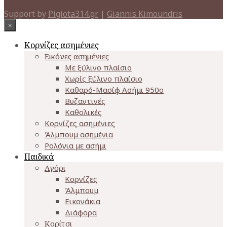
Support by
Pigiota314.gr
|
Giannis Kimoundris
×
Κορνίζες ασημένιες
Εικόνες ασημένιες
Με ξύλινο πλαίσιο
Χωρίς ξύλινο πλαίσιο
Καθαρό-Μασίφ Ασήμι 950o
Βυζαντινές
Καθολικές
Κορνίζες ασημένιες
Άλμπουμ ασημένια
Ρολόγια με ασήμι
Παιδικά
Αγόρι
Κορνίζες
Άλμπουμ
Εικονάκια
Διάφορα
Κορίτσι