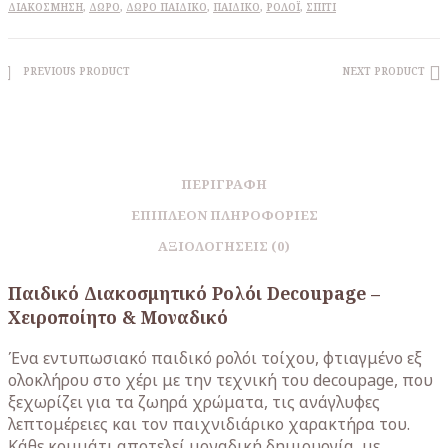
ΔΙΑΚΌΣΜΗΣΗ
,
ΔΏΡΟ
,
ΔΏΡΟ ΠΑΙΔΙΚΌ
,
ΠΑΙΔΙΚΌ
,
ΡΟΛΌΙ
,
ΣΠΊΤΙ
PREVIOUS PRODUCT
NEXT PRODUCT
ΠΕΡΙΓΡΑΦΉ
ΕΠΙΠΛΈΟΝ ΠΛΗΡΟΦΟΡΊΕΣ
ΑΞΙΟΛΟΓΉΣΕΙΣ (0)
Παιδικό Διακοσμητικό Ρολόι Decoupage –
Χειροποίητο & Μοναδικό
Ένα εντυπωσιακό παιδικό ρολόι τοίχου, φτιαγμένο εξ
ολοκλήρου στο χέρι με την τεχνική του decoupage, που
ξεχωρίζει για τα ζωηρά χρώματα, τις ανάγλυφες
λεπτομέρειες και τον παιχνιδιάρικο χαρακτήρα του.
Κάθε κομμάτι αποτελεί μοναδική δημιουργία, με