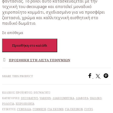
φαντασίας. Το ρολόι αυτό κατασκευάζεται με την
τεχνική του decoupage και αποτελεί μοναδικό
χειροποίητο κομμάτι, σχεδιασμένο για να προσφέρει
ζεστασιά, χρώμα και καλλιτεχνική αισθητική στο
παιδικό δωμάτιο.
Σε απόθεμα
Παιδικό
Προσθήκη στο καλάθι
Διακοσμητικό
Ρολόι
Decoupage
ΠΡΟΣΘΉΚΗ ΣΤΗ ΛΊΣΤΑ ΕΠΙΘΥΜΙΏΝ
με
ποντικίνα
ποσότητα
SHARE THIS PRODUCT
ΚΩΔΙΚΌΣ ΠΡΟΪΌΝΤΟΣ:
DECWACHT2
ΚΑΤΗΓΟΡΊΕΣ:
DECORATIVE
,
VARIOUS
,
ΔΙΑΚΟΣΜΗΤΙΚΆ
,
ΔΙΆΦΟΡΑ
,
ΠΑΙΔΙΚΌ
,
ΡΟΛΌΓΙΑ
,
ΧΕΙΡΟΠΟΊΗΤΑ
ΕΤΙΚΈΤΕΣ:
ΓΕΝΈΘΛΙΑ
,
ΓΈΝΝΗΣΗ
,
ΓΙΑ ΕΚΕΊΝΗ
,
ΓΙΑ ΕΚΕΊΝΟΝ
,
ΓΟΎΡΙ
,