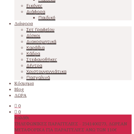
Εικόνες
Διάφορα
Παιδικό
Διάφορα
Σετ Γραφείου
Δίσκοι
Διακοσμητικά
Καράβια
Κάδρα
Στεφανοθήκες
Δέντρα
Χριστουγεννιάτικα
Πασχαλινά
Κόσμημα
Blog
ΔΩΡΑ
0
0
Καλάθι
ΤΗΛΕΦΩΝΙΚΕΣ ΠΑΡΑΓΓΕΛΙΕΣ - 2541400273, ΔΩΡΕΑΝ
ΜΕΤΑΦΟΡΙΚΑ ΓΙΑ ΠΑΡΑΓΓΕΛΙΕΣ ΑΝΩ ΤΩΝ 110€