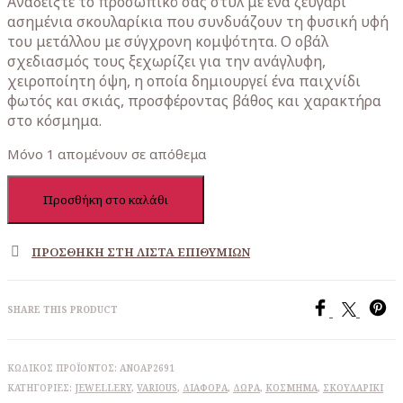
Αναδείξτε το προσωπικό σας στυλ με ένα ζευγάρι
ασημένια σκουλαρίκια που συνδυάζουν τη φυσική υφή
του μετάλλου με σύγχρονη κομψότητα. Ο οβάλ
σχεδιασμός τους ξεχωρίζει για την ανάγλυφη,
χειροποίητη όψη, η οποία δημιουργεί ένα παιχνίδι
φωτός και σκιάς, προσφέροντας βάθος και χαρακτήρα
στο κόσμημα.
Μόνο 1 απομένουν σε απόθεμα
Σκουλαρίκια
Προσθήκη στο καλάθι
Ασημένια
οβάλ
ποσότητα
ΠΡΟΣΘΉΚΗ ΣΤΗ ΛΊΣΤΑ ΕΠΙΘΥΜΙΏΝ
SHARE THIS PRODUCT
ΚΩΔΙΚΌΣ ΠΡΟΪΌΝΤΟΣ:
ANOAP2691
ΚΑΤΗΓΟΡΊΕΣ:
JEWELLERY
,
VARIOUS
,
ΔΙΆΦΟΡΑ
,
ΔΩΡΑ
,
ΚΌΣΜΗΜΑ
,
ΣΚΟΥΛΑΡΊΚΙ