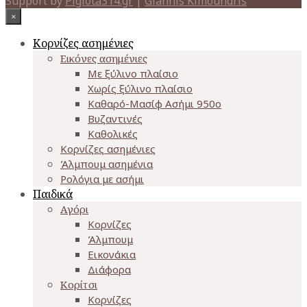
Support by
Pigiota314.gr
|
Giannis Kimoundris
×
Κορνίζες ασημένιες
Εικόνες ασημένιες
Με ξύλινο πλαίσιο
Χωρίς ξύλινο πλαίσιο
Καθαρό-Μασίφ Ασήμι 950o
Βυζαντινές
Καθολικές
Κορνίζες ασημένιες
Άλμπουμ ασημένια
Ρολόγια με ασήμι
Παιδικά
Αγόρι
Κορνίζες
Άλμπουμ
Εικονάκια
Διάφορα
Κορίτσι
Κορνίζες