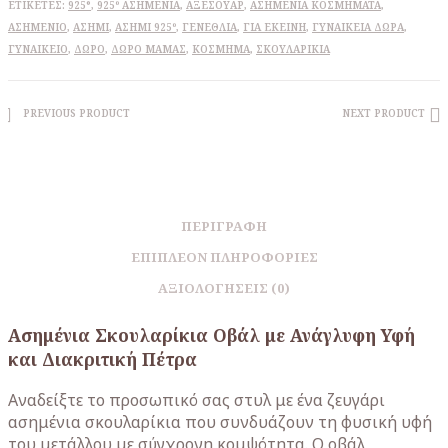
ΕΤΙΚΈΤΕΣ:
925°
,
925º ΑΣΗΜΈΝΙΑ
,
ΑΞΕΣΟΥΆΡ
,
ΑΣΗΜΈΝΙΑ ΚΟΣΜΉΜΑΤΑ
,
ΑΣΗΜΈΝΙΟ
,
ΑΣΉΜΙ
,
ΑΣΉΜΙ 925º
,
ΓΕΝΈΘΛΙΑ
,
ΓΙΑ ΕΚΕΊΝΗ
,
ΓΥΝΑΙΚΕΊΑ ΔΏΡΑ
,
ΓΥΝΑΙΚΕΊΟ
,
ΔΏΡΟ
,
ΔΏΡΟ ΜΑΜΆΣ
,
ΚΌΣΜΗΜΑ
,
ΣΚΟΥΛΑΡΊΚΙΑ
PREVIOUS PRODUCT
NEXT PRODUCT
ΠΕΡΙΓΡΑΦΉ
ΕΠΙΠΛΈΟΝ ΠΛΗΡΟΦΟΡΊΕΣ
ΑΞΙΟΛΟΓΉΣΕΙΣ (0)
Ασημένια Σκουλαρίκια Οβάλ με Ανάγλυφη Υφή
και Διακριτική Πέτρα
Αναδείξτε το προσωπικό σας στυλ με ένα ζευγάρι
ασημένια σκουλαρίκια που συνδυάζουν τη φυσική υφή
του μετάλλου με σύγχρονη κομψότητα. Ο οβάλ