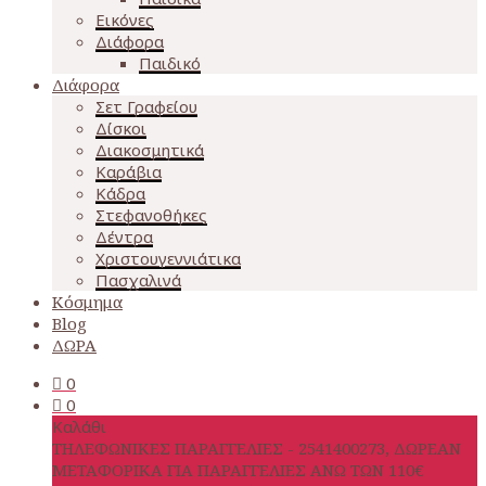
Εικόνες
Διάφορα
Παιδικό
Διάφορα
Σετ Γραφείου
Δίσκοι
Διακοσμητικά
Καράβια
Κάδρα
Στεφανοθήκες
Δέντρα
Χριστουγεννιάτικα
Πασχαλινά
Κόσμημα
Blog
ΔΩΡΑ
0
0
Καλάθι
ΤΗΛΕΦΩΝΙΚΕΣ ΠΑΡΑΓΓΕΛΙΕΣ - 2541400273, ΔΩΡΕΑΝ
ΜΕΤΑΦΟΡΙΚΑ ΓΙΑ ΠΑΡΑΓΓΕΛΙΕΣ ΑΝΩ ΤΩΝ 110€