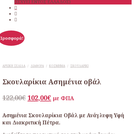
(ΙΣΧΥΕΙ ΕΝΤΟΣ ΕΛΛΑΔΟΣ)
Προσφορά!
ΑΡΧΙΚΉ ΣΕΛΊΔΑ
/
ΔΙΆΦΟΡΑ
/
ΚΌΣΜΗΜΑ
/
ΣΚΟΥΛΑΡΊΚΙ
Σκουλαρίκια Ασημένια οβάλ
Original
Η
122,00
€
102,00
€
με ΦΠΑ
price
τρέχουσα
was:
τιμή
Ασημένια Σκουλαρίκια Οβάλ με Ανάγλυφη Υφή
και Διακριτική Πέτρα.
122,00€.
είναι:
102,00€.