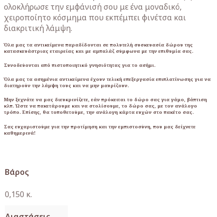
ολοκλήρωσε την εμφάνισή σου με ένα μοναδικό,
χειροποίητο κόσμημα που εκπέμπει φινέτσα και
διακριτική λάμψη.
Όλα μας τα αντικείμενα παραδίδονται σε πολυτελή συσκευασία δώρου της
κατασκευάστριας εταιρείας και με αμπαλάζ σύμφωνα με την επιθυμία σας.
Συνοδεύονται από πιστοποιητικό γνησιότητας για το ασήμι.
Όλα μας τα ασημένια αντικείμενα έχουν τελική επεξεργασία επιπλατίνωσης για να
διατηρούν την λάμψη τους και να μην μαυρίζουν.
Μην ξεχνάτε να μας διευκρινίζετε, εάν πρόκειται το δώρο σας για γάμο, βάπτιση
κλπ. Ώστε να πακετάρουμε και να στολίσουμε, το δώρο σας, με τον ανάλογο
τρόπο. Επίσης, θα τοποθετούμε, την ανάλογη κάρτα ευχών στο πακέτο σας.
Σας ευχαριστούμε για την προτίμηση και την εμπιστοσύνη, που μας δείχνετε
καθημερινά!
Βάρος
0,150 κ.
Διαστάσεις