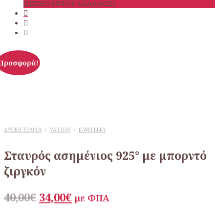
(ΙΣΧΥΕΙ ΕΝΤΟΣ ΕΛΛΑΔΟΣ)
Προσφορά!
ΑΡΧΙΚΉ ΣΕΛΊΔΑ
/
VARIOUS
/
JEWELLERY
Σταυρός ασημένιος 925° με μπορντό
ζιργκόν
Original
Η
40,00
€
34,00
€
με ΦΠΑ
price
τρέχουσα