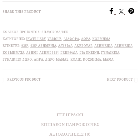
ζιργκόν
ποσότητα
SHARE THIS PRODUCT
ΚΩΔΙΚΌΣ ΠΡΟΪΌΝΤΟΣ:
SILV/CROSS/RED
ΚΑΤΗΓΟΡΊΕΣ:
JEWELLERY
,
VARIOUS
,
ΔΙΆΦΟΡΑ
,
ΔΩΡΑ
,
ΚΌΣΜΗΜΑ
ΕΤΙΚΈΤΕΣ:
925°
,
925º ΑΣΗΜΈΝΙΑ
,
ΑΛΥΣΊΔΑ
,
ΑΞΕΣΟΥΆΡ
,
ΑΣΗΜΈΝΙΑ
,
ΑΣΗΜΈΝΙΑ
ΚΟΣΜΉΜΑΤΑ
,
ΑΣΉΜΙ
,
ΑΣΉΜΙ 925º
,
ΓΕΝΈΘΛΙΑ
,
ΓΙΑ ΕΚΕΊΝΗ
,
ΓΥΝΑΙΚΕΊΑ
,
ΓΥΝΑΙΚΕΊΟ ΔΏΡΟ
,
ΔΏΡΑ
,
ΔΏΡΟ ΜΑΜΆΣ
,
ΚΟΛΙΈ
,
ΚΌΣΜΗΜΑ
,
ΜΑΜΆ
PREVIOUS PRODUCT
NEXT PRODUCT
ΠΕΡΙΓΡΑΦΉ
ΕΠΙΠΛΈΟΝ ΠΛΗΡΟΦΟΡΊΕΣ
ΑΞΙΟΛΟΓΉΣΕΙΣ (0)