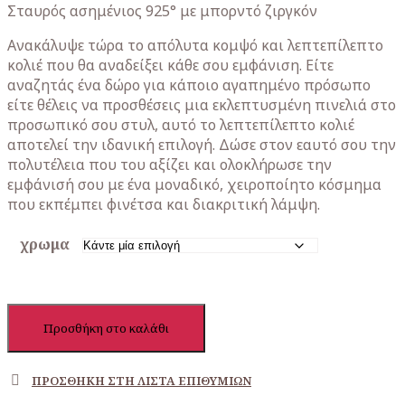
was:
τιμή
Σταυρός ασημένιος 925° με μπορντό ζιργκόν
40,00€.
είναι:
Ανακάλυψε τώρα το απόλυτα κομψό και λεπτεπίλεπτο
34,00€.
κολιέ που θα αναδείξει κάθε σου εμφάνιση. Είτε
αναζητάς ένα δώρο για κάποιο αγαπημένο πρόσωπο
είτε θέλεις να προσθέσεις μια εκλεπτυσμένη πινελιά στο
προσωπικό σου στυλ, αυτό το λεπτεπίλεπτο κολιέ
αποτελεί την ιδανική επιλογή. Δώσε στον εαυτό σου την
πολυτέλεια που του αξίζει και ολοκλήρωσε την
εμφάνισή σου με ένα μοναδικό, χειροποίητο κόσμημα
που εκπέμπει φινέτσα και διακριτική λάμψη.
χρωμα
Σταυρός
Προσθήκη στο καλάθι
ασημένιος
925°
με
ΠΡΟΣΘΉΚΗ ΣΤΗ ΛΊΣΤΑ ΕΠΙΘΥΜΙΏΝ
μπορντό