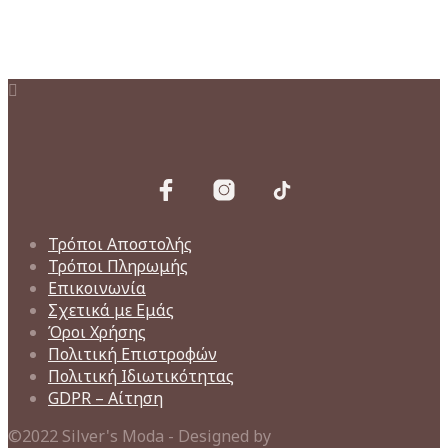
25,00€.
Τρόποι Αποστολής
Τρόποι Πληρωμής
Επικοινωνία
Σχετικά με Εμάς
Όροι Χρήσης
Πολιτική Επιστροφών
Πολιτική Ιδιωτικότητας
GDPR – Αίτηση
©2022 Silver's Moda - Designed by