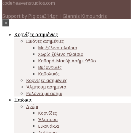
codeheavenstudios.com
Support by
Pigiota314.gr
|
Giannis Kimoundris
×
Κορνίζες ασημένιες
Εικόνες ασημένιες
Με ξύλινο πλαίσιο
Χωρίς ξύλινο πλαίσιο
Καθαρό-Μασίφ Ασήμι 950o
Βυζαντινές
Καθολικές
Κορνίζες ασημένιες
Άλμπουμ ασημένια
Ρολόγια με ασήμι
Παιδικά
Αγόρι
Κορνίζες
Άλμπουμ
Εικονάκια
Διάφορα