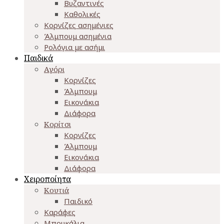
Βυζαντινές
Καθολικές
Κορνίζες ασημένιες
Άλμπουμ ασημένια
Ρολόγια με ασήμι
Παιδικά
Αγόρι
Κορνίζες
Άλμπουμ
Εικονάκια
Διάφορα
Κορίτσι
Κορνίζες
Άλμπουμ
Εικονάκια
Διάφορα
Χειροποίητα
Κουτιά
Παιδικό
Καράφες
Μπουκάλια