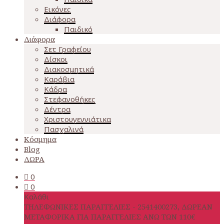
Εικόνες
Διάφορα
Παιδικό
Διάφορα
Σετ Γραφείου
Δίσκοι
Διακοσμητικά
Καράβια
Κάδρα
Στεφανοθήκες
Δέντρα
Χριστουγεννιάτικα
Πασχαλινά
Κόσμημα
Blog
ΔΩΡΑ
0
0
Καλάθι
ΤΗΛΕΦΩΝΙΚΕΣ ΠΑΡΑΓΓΕΛΙΕΣ - 2541400273, ΔΩΡΕΑΝ
ΜΕΤΑΦΟΡΙΚΑ ΓΙΑ ΠΑΡΑΓΓΕΛΙΕΣ ΑΝΩ ΤΩΝ 110€