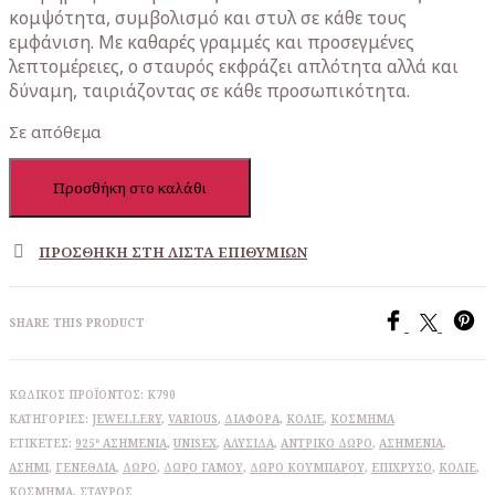
κομψότητα, συμβολισμό και στυλ σε κάθε τους
εμφάνιση. Με καθαρές γραμμές και προσεγμένες
λεπτομέρειες, ο σταυρός εκφράζει απλότητα αλλά και
δύναμη, ταιριάζοντας σε κάθε προσωπικότητα.
Σε απόθεμα
Σταυρός
Προσθήκη στο καλάθι
με
αλυσίδα
K790
ΠΡΟΣΘΉΚΗ ΣΤΗ ΛΊΣΤΑ ΕΠΙΘΥΜΙΏΝ
ποσότητα
SHARE THIS PRODUCT
ΚΩΔΙΚΌΣ ΠΡΟΪΌΝΤΟΣ:
K790
ΚΑΤΗΓΟΡΊΕΣ:
JEWELLERY
,
VARIOUS
,
ΔΙΆΦΟΡΑ
,
ΚΟΛΙΈ
,
ΚΌΣΜΗΜΑ
ΕΤΙΚΈΤΕΣ:
925º ΑΣΗΜΈΝΙΑ
,
UNISEX
,
ΑΛΥΣΊΔΑ
,
ΑΝΤΡΙΚΌ ΔΏΡΟ
,
ΑΣΗΜΈΝΙΑ
,
ΑΣΉΜΙ
,
ΓΕΝΈΘΛΙΑ
,
ΔΏΡΟ
,
ΔΏΡΟ ΓΆΜΟΥ
,
ΔΏΡΟ ΚΟΥΜΠΆΡΟΥ
,
ΕΠΊΧΡΥΣΟ
,
ΚΟΛΙΈ
,
ΚΌΣΜΗΜΑ
,
ΣΤΑΥΡΌΣ