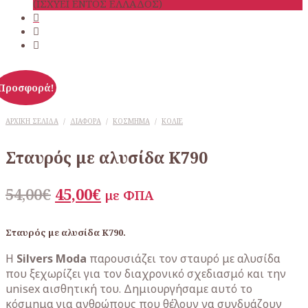
(ΙΣΧΥΕΙ ΕΝΤΟΣ ΕΛΛΑΔΟΣ)
Προσφορά!
ΑΡΧΙΚΉ ΣΕΛΊΔΑ
/
ΔΙΆΦΟΡΑ
/
ΚΌΣΜΗΜΑ
/
ΚΟΛΙΈ
Σταυρός με αλυσίδα K790
Original
Η
54,00
€
45,00
€
με ΦΠΑ
price
τρέχουσα
was:
τιμή
Σταυρός με αλυσίδα K790.
54,00€.
είναι:
Η
Silvers Moda
παρουσιάζει τον σταυρό με αλυσίδα
45,00€.
που ξεχωρίζει για τον διαχρονικό σχεδιασμό και την
unisex αισθητική του. Δημιουργήσαμε αυτό το
κόσμημα για ανθρώπους που θέλουν να συνδυάζουν