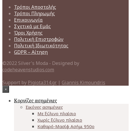
Τρόποι Αποστολής
Τρόποι Πληρωμής
Επικοινωνία
Σχετικά με Εμάς
Όροι Χρήσης
Πολιτική Επιστροφών
Πολιτική Ιδιωτικότητας
GDPR – Αίτηση
©2022 Silver's Moda - Designed by
codeheavenstudios.com
Support by
Pigiota314.gr
|
Giannis Kimoundris
×
Κορνίζες ασημένιες
Εικόνες ασημένιες
Με ξύλινο πλαίσιο
Χωρίς ξύλινο πλαίσιο
Καθαρό-Μασίφ Ασήμι 950o