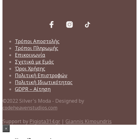
Τρόποι Αποστολής
Τρόποι Πληρωμής
Επικοινωνία
Σχετικά με Εμάς
Όροι Χρήσης
Πολιτική Επιστροφών
Πολιτική Ιδιωτικότητας
GDPR – Αίτηση
©2022 Silver's Moda - Designed by
codeheavenstudios.com
Support by
Pigiota314.gr
|
Giannis Kimoundris
×