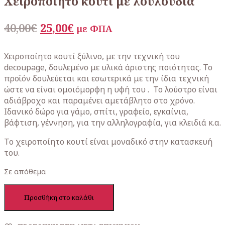
Χειροποίητο κουτί με λουλούδια
Original
Η
40,00
€
25,00
€
με ΦΠΑ
price
τρέχουσα
was:
τιμή
Xειροποίητο κουτί ξύλινο, με την τεχνική του
decoupage, δουλεμένο με υλικά άριστης ποιότητας. Το
40,00€.
είναι:
προϊόν δουλεύεται και εσωτερικά με την ίδια τεχνική
25,00€.
ώστε να είναι ομοιόμορφη η υφή του . Το λούστρο είναι
αδιάβροχο και παραμένει αμετάβλητο στο χρόνο.
Ιδανικό δώρο για γάμο, σπίτι, γραφείο, εγκαίνια,
βάφτιση, γέννηση, για την αλληλογραφία, για κλειδιά κ.α.
Το χειροποίητο κουτί είναι μοναδικό στην κατασκευή
του.
Σε απόθεμα
Χειροποίητο
Προσθήκη στο καλάθι
κουτί
με
λουλούδια