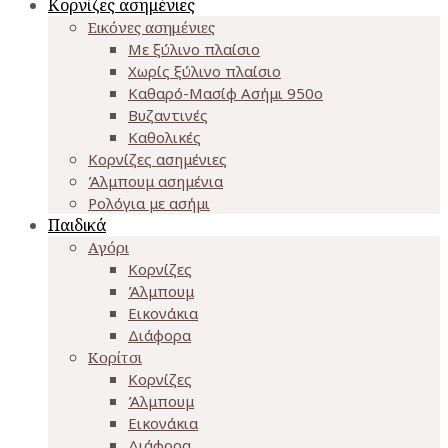
Κορνίζες ασημένιες
Εικόνες ασημένιες
Με ξύλινο πλαίσιο
Χωρίς ξύλινο πλαίσιο
Καθαρό-Μασίφ Ασήμι 950o
Βυζαντινές
Καθολικές
Κορνίζες ασημένιες
Άλμπουμ ασημένια
Ρολόγια με ασήμι
Παιδικά
Αγόρι
Κορνίζες
Άλμπουμ
Εικονάκια
Διάφορα
Κορίτσι
Κορνίζες
Άλμπουμ
Εικονάκια
Διάφορα