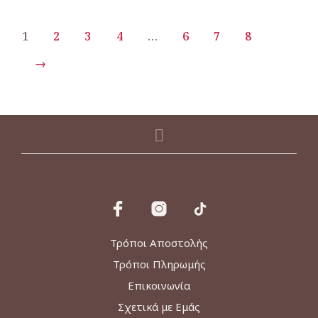
πολλαπλές
παραλλαγές.
1
2
3
4
…
6
7
8
Οι
επιλογές
μπορούν
→
να
επιλεγούν
στη
σελίδα
του
προϊόντος
Τρόποι Αποστολής
Τρόποι Πληρωμής
Επικοινωνία
Σχετικά με Εμάς